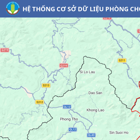
HỆ THỐNG CƠ SỞ DỮ LIỆU PHÒNG CHỐ